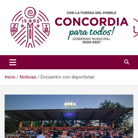
Saltar
al
contenido
Sitio del Gobierno Municipal de Concordia, Sinaloa
H. Ayuntamiento de Concordia,
Sin.
Inicio
Noticias
Encuentro con deportistas