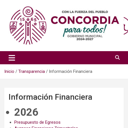
Saltar
al
contenido
Sitio del Gobierno Municipal de Concordia, Sinaloa
H. Ayuntamiento de Concordia,
Sin.
Inicio
Transparencia
Información Financiera
Información Financiera
2026
Presupuesto de Egresos