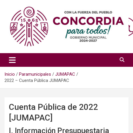
Saltar
al
contenido
Sitio del Gobierno Municipal de Concordia, Sinaloa
H. Ayuntamiento de Concordia,
Sin.
Inicio
Paramunicipales
JUMAPAC
2022 – Cuenta Pública JUMAPAC
Cuenta Pública de 2022
[JUMAPAC]
I. Información Presupuestaria